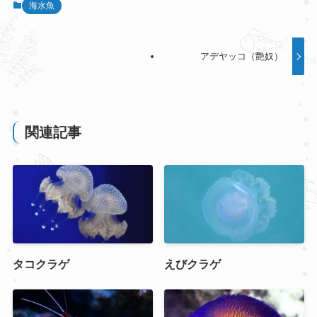
海水魚
アデヤッコ（艶奴）
関連記事
タコクラゲ
えびクラゲ