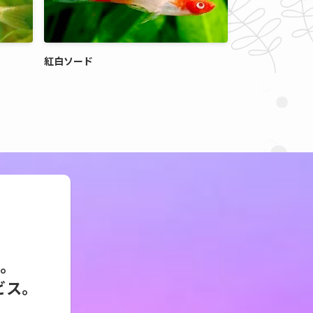
紅白ソード
に。
ビス。