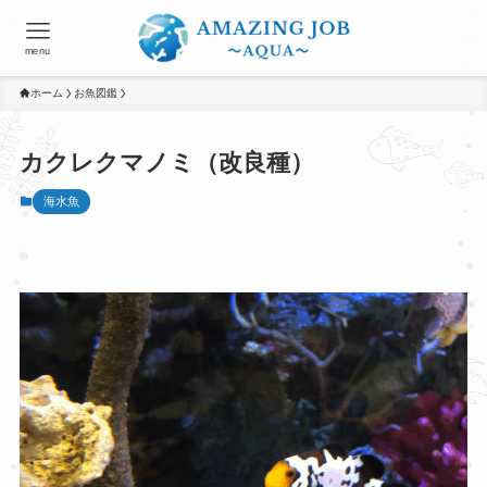
menu
ホーム
お魚図鑑
カクレクマノミ（改良種）
海水魚