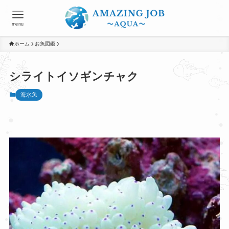
menu
ホーム
お魚図鑑
シライトイソギンチャク
海水魚