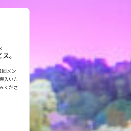
に。
ビス。
1回メン
導入いた
しみくださ