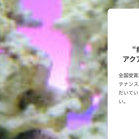
“
アク
全国受賞
テナンス
だいてい
い。