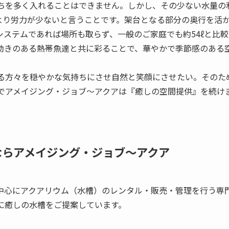
ちを多く入れることはできません。しかし、その少ない水量の
槽より労力が少ないと言うことです。架台となる部分の奥行を活
システムであれば場所も取らず、一般のご家庭でも約54ℓと比
動きのある熱帯魚達と共に彩ることで、華やかで季節感のある
る方々を穏やかな気持ちにさせ自然と笑顔にさせたい。そのた
でアメイジング・ジョブ～アクアは『癒しの空間提供』を続け
ならアメイジング・ジョブ～アクア
中心にアクアリウム（水槽）のレンタル・販売・管理を行う専
に癒しの水槽をご提案しています。